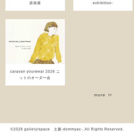
原画展
exhibition-
caravan yourwear 2026 ニ
ットのオーダー会
more
©2026
gallery/space 土脈-dommyac-
. All Rights Reserved.