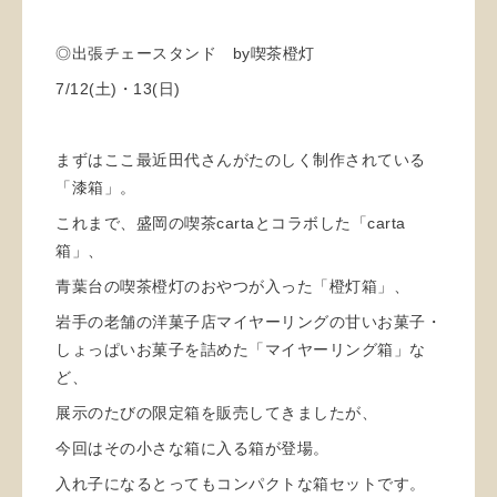
◎出張チェースタンド by喫茶橙灯
7/12(土)・13(日)
まずはここ最近田代さんがたのしく制作されている
「漆箱」。
これまで、盛岡の喫茶cartaとコラボした「carta
箱」、
青葉台の喫茶橙灯のおやつが入った「橙灯箱」、
岩手の老舗の洋菓子店マイヤーリングの甘いお菓子・
しょっぱいお菓子を詰めた「マイヤーリング箱」な
ど、
展示のたびの限定箱を販売してきましたが、
今回はその小さな箱に入る箱が登場。
入れ子になるとってもコンパクトな箱セットです。