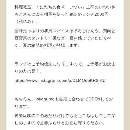
料理教室「くにたちの食卓 いづい」主宰のいづいさ
ちこさんによる枡重を使った箱詰めランチ2000円
（税込み）、
薬味たっぷりの和風スパイスそぼろごはんや、鶏肉と
夏野菜のタンドリー風など、夏を感じていただくべ
く、夏の箱詰め料理が登場します。
ランチはご予約優先になりますので、ご予定がお決ま
りの方は是非。
https://www.instagram.com/p/DLMOebKR6HN/
もちろん、jokogumoも会期に合わせてOPENしてお
ります。
神楽坂駅のこのあたりだけでもあちこちはしごして楽
しめますので是非ふらりとお立ち寄りください。