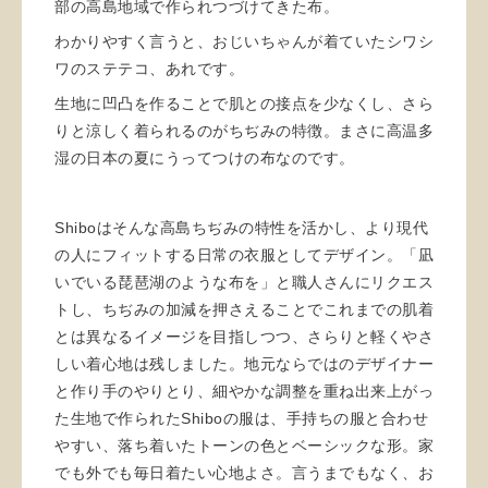
部の高島地域で作られつづけてきた布。
わかりやすく言うと、おじいちゃんが着ていたシワシ
ワのステテコ、あれです。
生地に凹凸を作ることで肌との接点を少なくし、さら
りと涼しく着られるのがちぢみの特徴。まさに高温多
湿の日本の夏にうってつけの布なのです。
Shiboはそんな高島ちぢみの特性を活かし、より現代
の人にフィットする日常の衣服としてデザイン。「凪
いでいる琵琶湖のような布を」と職人さんにリクエス
トし、ちぢみの加減を押さえることでこれまでの肌着
とは異なるイメージを目指しつつ、さらりと軽くやさ
しい着心地は残しました。地元ならではのデザイナー
と作り手のやりとり、細やかな調整を重ね出来上がっ
た生地で作られたShiboの服は、手持ちの服と合わせ
やすい、落ち着いたトーンの色とベーシックな形。家
でも外でも毎日着たい心地よさ。言うまでもなく、お